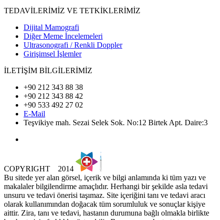
TEDAVİLERİMİZ VE TETKİKLERİMİZ
Dijital Mamografi
Diğer Meme İncelemeleri
Ultrasonografi / Renkli Doppler
Girişimsel İşlemler
İLETİŞİM BİLGİLERİMİZ
+90 212 343 88 38
+90 212 343 88 42
+90 533 492 27 02
E-Mail
Teşvikiye mah. Sezai Selek Sok. No:12 Birtek Apt. Daire:3
COPYRIGHT
2014
Bu sitede yer alan görsel, içerik ve bilgi anlamında ki tüm yazı ve
makalaler bilgilendirme amaçlıdır. Herhangi bir şekilde asla tedavi
unsuru ve tedavi önerisi taşımaz. Site içeriğini tanı ve tedavi aracı
olarak kullanımından doğacak tüm sorumluluk ve sonuçlar kişiye
aittir. Zira, tanı ve tedavi, hastanın durumuna bağlı olmakla birlikte