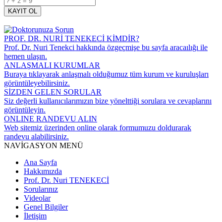
KAYIT OL
PROF. DR. NURİ TENEKECİ KİMDİR?
Prof. Dr. Nuri Tenekci hakkında özgeçmişe bu sayfa aracaılığı ile
hemen ulaşın.
ANLAŞMALI KURUMLAR
Buraya tıklayarak anlaşmalı olduğumuz tüm kurum ve kuruluşları
görüntüleyebilirsiniz.
SİZDEN GELEN SORULAR
Siz değerli kullanıcılarımızın bize yönelttiği sorulara ve cevaplarını
görüntüleyin.
ONLINE RANDEVU ALIN
Web sitemiz üzerinden online olarak formumuzu doldurarak
randevu alabilirsiniz.
NAVİGASYON MENÜ
Ana Sayfa
Hakkımızda
Prof. Dr. Nuri TENEKECİ
Sorularınız
Videolar
Genel Bilgiler
İletişim