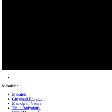
Makaleler
Makaleler
Girişimsel Radyoloji
Mamografi Nedir?
Tiroid Radyolojisi