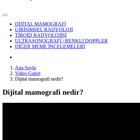
DİJİTAL MAMOGRAFİ
GİRİŞİMSEL RADYOLOJİ
TİROİD RADYOLOJİSİ
ULTRASONOGRAFİ / RENKLİ DOPPLER
DİĞER MEME İNCELEMELERİ
Ana Sayfa
Video Galeri
Dijital mamografi nedir?
Dijital mamografi nedir?